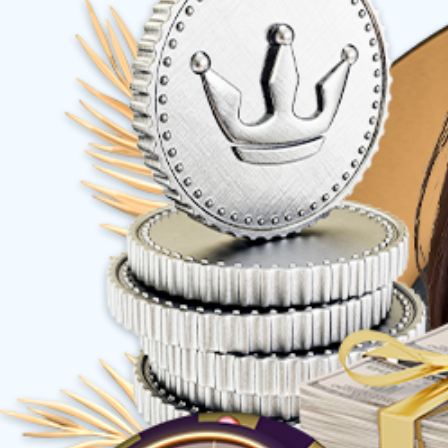
精彩瞬间：绝杀进球
赛后采访：主帅谈战术
即将开始
已结束
德国
VS
法国
20:00
英格兰
VS
西班牙
22:30