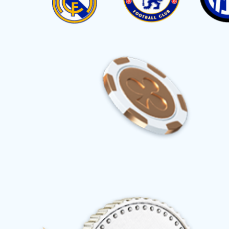
世界杯专题
2026世界杯组委会公布最新场地扩建计划，美
加墨三方协作加速
随着2026世界杯的临近，美加墨联合组委会近日公布了最新的基础设
施建设进度报告...
视频集锦