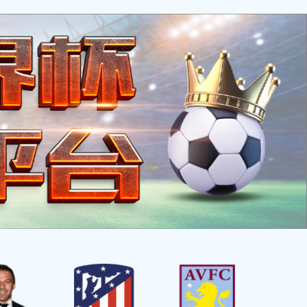
登录
注册
查看全部赛事
LIVE
NBA常规赛
102 - 98
Q4
湖人
勇士
数据中心