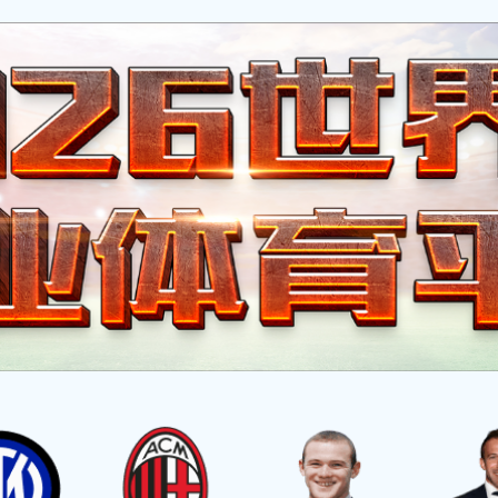
羽毛球
电竞
比分直播
LIVE
欧洲冠军联赛
0 - 0
12'
曼城
皇马
全部
视频
梅西能否在2026年再次捧杯？专家分析其竞技